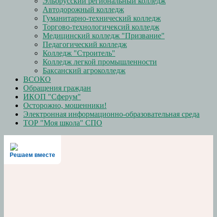
Эльбрусский региональный колледж
Автодорожный колледж
Гуманитарно-технический колледж
Торгово-технологичексий колледж
Медицинский колледж "Призвание"
Педагогический колледж
Колледж "Строитель"
Колледж легкой промышленности
Баксанский агроколледж
ВСОКО
Обращения граждан
ИКОП "Сферум"
Осторожно, мошенники!
Электронная информационно-образовательная среда
ТОР "Моя школа" СПО
Решаем вместе