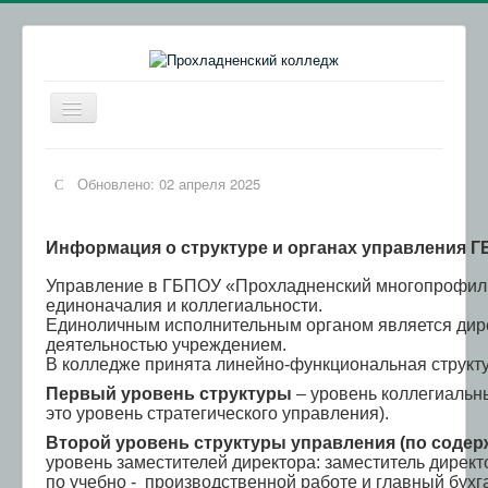
Включить/
выключить
навигацию
Главная
Обновлено: 02 апреля 2025
Сведения об образовательной организации
Абитуриентам
Информация о структуре и органах управления 
Обратная связь
Управление в ГБПОУ «Прохладненский многопрофиль
единоначалия и коллегиальности.
Колледжи КБР
Единоличным исполнительным органом является дире
деятельностью учреждением.
ВСОКО
В колледже принята линейно-функциональная структ
Обращения граждан
Первый уровень структуры
– уровень коллегиальн
это уровень стратегического управления).
ИКОП "Сферум"
Второй уровень структуры управления (по содер
Осторожно, мошенники!
уровень заместителей директора: заместитель директ
по учебно - производственной работе и главный бухг