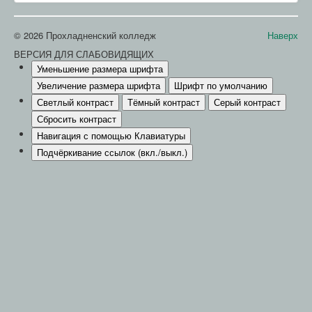
© 2026 Прохладненский колледж
Наверх
ВЕРСИЯ ДЛЯ СЛАБОВИДЯЩИХ
Уменьшение размера шрифта
Увеличение размера шрифта
Шрифт по умолчанию
Светлый контраст
Тёмный контраст
Серый контраст
Сбросить контраст
Навигация с помощью Клавиатуры
Подчёркивание ссылок (вкл./выкл.)