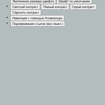
Увеличение размера шрифта
Шрифт по умолчанию
Светлый контраст
Тёмный контраст
Серый контраст
Сбросить контраст
Навигация с помощью Клавиатуры
Подчёркивание ссылок (вкл./выкл.)