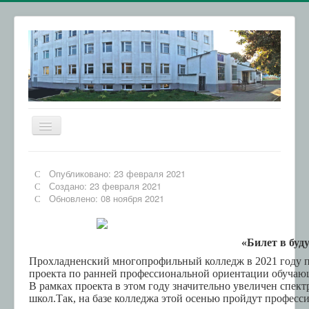
Включить/
выключить
навигацию
Главная
Опубликовано: 23 февраля 2021
Сведения об образовательной организации
Создано: 23 февраля 2021
Обновлено: 08 ноября 2021
Абитуриентам
Обратная связь
«Билет в буду
Колледжи КБР
Прохладненский многопрофильный колледж в 2021 году п
проекта по ранней профессиональной ориентации обучающ
ВСОКО
В рамках проекта в этом году значительно увеличен спе
школ.
Так, на базе колледжа этой осенью пройдут профес
Обращения граждан