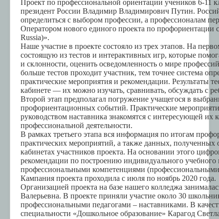
Проект по профессиональной ориентации учеников 6-11 к
президент России Владимир Владимирович Путин. Россий
определиться с выбором профессии, а профессионалам п
Оператором нового единого проекта по профориентации с
Russia)».
Наше участие в проекте состояло из трех этапов. На перв
состоящую из тестов и интерактивных игр, которые помо
и склонности, оценить осведомленность о мире профессий
больше тестов проходит участник, тем точнее система опр
практические мероприятия и рекомендации. Результаты т
кабинете — их можно изучать, сравнивать, обсуждать с ре
Второй этап предполагал погружение учащегося в выбра
профориентационных событий. Практические мероприятия
руководством наставника знакомятся с интересующей их 
профессиональной деятельности.
В рамках третьего этапа вся информация по итогам проф
практических мероприятий, а также данных, полученных 
кабинетах участников проекта. На основании этого циф
рекомендации по построению индивидуального учебного 
профессиональными компетенциями (профессиональными 
Кампания проекта проходила с июля по ноябрь 2020 года.
Организацией проекта на базе нашего колледжа занимала
Валерьевна. В проекте приняли участие около 30 школьни
профессиональными педагогами – наставниками. В качест
специальности «Дошкольное образование» Карагод Светла