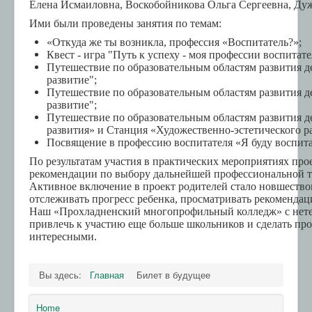
Елена Исмаиловна, Воскобойникова Ольга Сергеевна, Ду
Ими были проведены занятия по темам:
«Откуда же ты возникла, профессия «Воспитатель?»;
Квест - игра "Путь к успеху - моя профессии воспитате
Путешествие по образовательным областям развития д
развитие";
Путешествие по образовательным областям развития д
развитие";
Путешествие по образовательным областям развития д
развития» и Станция «Художественно-эстетического р
Посвящение в профессию воспитателя «Я буду воспита
По результатам участия в практических мероприятиях пр
рекомендации по выбору дальнейшей профессиональной т
Активное включение в проект родителей стало новшеством
отслеживать прогресс ребенка, просматривать рекомендац
Наш «Прохладненский многопрофильный колледж» с нетерп
привлечь к участию еще больше школьников и сделать пр
интересными.
Вы здесь:
Главная
Билет в будущее
Home