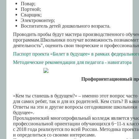
Повар;
ИКОП "Сферум"
Портной;
Сварщик;
Осторожно, мошенники!
Электромонтер;
Воспитатель детей дошкольного возраста.
Электронная информационно-образовательная
среда
Проводить пробы будут мастера производственного обуч
программам.
Школьники получат возможность познакомить
ТОР "Моя школа" СПО
деятельность", оценить свои творческие и профессиональ
Паспорт проекта «Билет в будущее» в рамках федерального
Методические рекомендации для педагога - навигатора
Профориентационный про
«Кем ты станешь в будущем?» – именно этот вопрос часто 
для самих ребят, так и для их родителей. Кем стать? В ка
Ответы на эти и другие вопросы сегодняшние школьники с
будущее».
Прохладненский многопрофильный колледж является учас
профессиональной ориентации обучающихся 6−11-х класс
с 2018 года реализуется по всей России. Методика проект
и определиться со своими интересами.