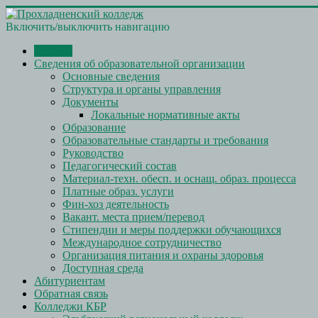
Включить/выключить навигацию
Главная
Сведения об образовательной организации
Основные сведения
Структура и органы управления
Документы
Локальные нормативные акты
Образование
Образовательные стандарты и требования
Руководство
Педагогический состав
Материал-техн. обесп. и оснащ. образ. процесса
Платные образ. услуги
Фин-хоз деятельность
Вакант. места прием/перевод
Стипендии и меры поддержки обучающихся
Международное сотрудничество
Организация питания и охраны здоровья
Доступная среда
Абитуриентам
Обратная связь
Колледжи КБР