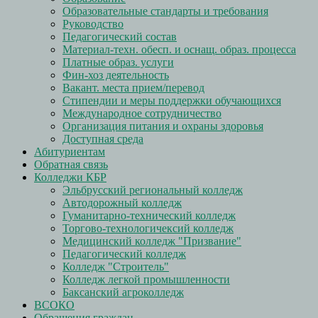
Образовательные стандарты и требования
Руководство
Педагогический состав
Материал-техн. обесп. и оснащ. образ. процесса
Платные образ. услуги
Фин-хоз деятельность
Вакант. места прием/перевод
Стипендии и меры поддержки обучающихся
Международное сотрудничество
Организация питания и охраны здоровья
Доступная среда
Абитуриентам
Обратная связь
Колледжи КБР
Эльбрусский региональный колледж
Автодорожный колледж
Гуманитарно-технический колледж
Торгово-технологичексий колледж
Медицинский колледж "Призвание"
Педагогический колледж
Колледж "Строитель"
Колледж легкой промышленности
Баксанский агроколледж
ВСОКО
Обращения граждан