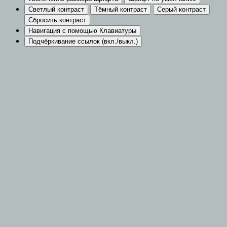
Светлый контраст
Тёмный контраст
Серый контраст
Сбросить контраст
Навигация с помощью Клавиатуры
Подчёркивание ссылок (вкл./выкл.)