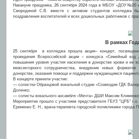
Накануне праздника, 26 сентября 2024 года в МБОУ «ДОУ №20 и
Смородиной С.В. вместе с активом студентов колледжа бы
поздравления воспитателей и всех дошкольных работников с пра
В рамках Год
25 сентября в колледжа прошла акция– концерт, посвященн
проведения Всероссийской акции – конкурса «Семейный код 
повышения уровня участия населения в донорстве крови и ее к
межсекторного сотрудничества, внедрение новых форматов 
донорстве, оказания помощи и поддержки нуждающимся пациент
В концерте приняли участие:
— солистки Образцовой вокальной студии «Созвездие ГДК Вале
Доленко;
— солисты вокального ансамбля «Мечта» ДШИ Максим Клименко
Мероприятие прошло с участием представителя ГБУЗ "ЦРБ" г.о
Еременко Е. Н., врача-терапевта городской поликлиники города 