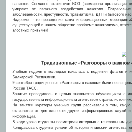
напитков. Согласно статистике ВОЗ (всемирная организация 
умирают от пагубного воздействия алкоголя. Потребление
заболеваемости, преступности, травматизма, ДТП и бытового нас
Надеемся, что проведение таких информационных мероприяти
существующей в нашем обществе проблеме алкоголизма, ответст
злостных привычек!
Традиционные «Разговоры о важном
Учебная неделя в колледже началась с поднятия флагов и и
Балкарской Республики.
9 сентября традиционные «Разговоры о важном» были посвящен
России ТАСС.
Занятие проводилось с целью знакомства обучающихся с и
государственным информационным агентством страны, источнико
На занятии кураторы учебных групп рассказали о том, какую
отличается от деятельности других информационных служб и 
информации.
В ходе урока студенты посмотрели интервью с генеральным ди
Кондрашова студенты узнали об истории и миссии агентства, е