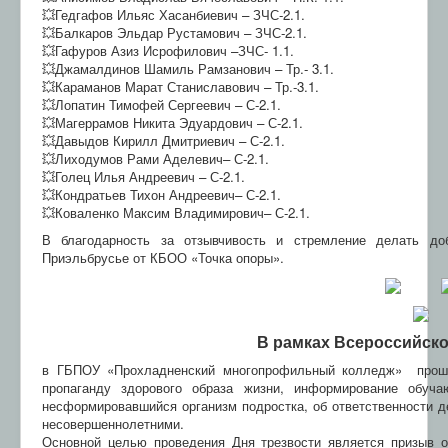
💥Гедгафов Ильяс Хасанбиевич – ЗЧС-2.1.
💥Балкаров Эльдар Рустамович – ЗЧС-2.1.
💥Гафуров Азиз Исрофилович –ЗЧС- 1.1.
💥Джамалдинов Шамиль Рамзанович – Тр.- 3.1.
💥Караманов Марат Станиславович – Тр.-3.1.
💥Лопатин Тимофей Сергеевич – С-2.1.
💥Магеррамов Никита Эдуардович – С-2.1.
💥Давыдов Кирилл Дмитриевич – С-2.1.
💥Лиходумов Рами Аделевич– С-2.1.
💥Голец Илья Андреевич – С-2.1.
💥Кондратьев Тихон Андреевич– С-2.1.
💥Коваленко Максим Владимирович– С-2.1.
В благодарность за отзывчивость и стремление делать до
Приэльбрусье от КБОО «Точка опоры».
В рамках Всероссийско
в ГБПОУ «Прохладненский многопрофильный колледж» прошл
пропаганду здорового образа жизни, информирование обуча
несформировавшийся организм подростка, об ответственности д
несовершеннолетними.
Основной целью проведения Дня трезвости является призыв о