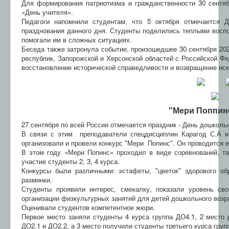
Для формирования патриотизма и гражданственности 30 сентя
Электронная информационно-образовательная
среда
«День учителя».
Педагоги напомнили студентам, что 5 октября отмечается 
ТОР "Моя школа" СПО
празднования данного дня. Студенты поделились теплыми воспо
помогали им в сложных ситуациях.
Беседа также затронула событие, произошедшее 30 сентября 202
республик, Запорожской и Херсонской областей с Российской Фе
восстановление исторической справедливости и возвращение иск
"Мери Поппинс
27 сентября по всей России отмечается праздник - День дошкольн
В связи с этим преподаватели спецдисциплин Карагод С.А и
организовали и провели конкурс "Мери Попинс". Он проводится е
В этом году «Мери Попинс» проходил в виде соревнований, та
участие студенты 2, 3, 4 курса.
Конкурсы были различными: эстафеты, "цветок" здорового об
разминки.
Студенты проявили интерес, смекалку, показали уровень сво
организации физкультурных занятий для детей дошкольного возр
Оценивали студентов компетентное жюри.
Первое место заняли студенты 4 курса группа ДО4.1, 2 место
ДО2.1 и ДО2.2, а 3 место получили студенты третьего курса груп