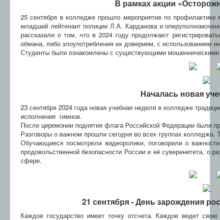
В рамках акции «Осторож
25 сентября в колледже прошло мероприятие по профилактик
младший лейтенант полиции Л.А. Карданова и оперуполномочен
рассказали о том, что в 2024 году продолжают регистрироват
обмана, либо злоупотребления их доверием, с использованием 
Студенты были ознакомлены с существующими мошенническими 
Началась новая учеб
23 сентября 2024 года новая учебная неделя в колледже традиц
исполнения гимнов.
После церемонии поднятия флага Российской Федерации были пр
Разговоры о важном прошли сегодня во всех группах колледжа. Т
Обучающиеся посмотрели видеоролики, поговорили о важности
продовольственной безопасности России и её суверенитета, о ра
сфере.
21 сентября -
День зарождения ро
Каждое государство имеет точку отсчета. Каждое ведет свою 