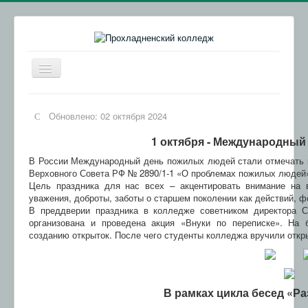
Включить/
выключить
навигацию
Главная
Обновлено: 02 октября 2024
Сведения об образовательной организации
1 октября -
Международный 
Абитуриентам
В России Международный день пожилых людей стали отмечать 
Обратная связь
Верховного Совета РФ № 2890/1-1 «О проблемах пожилых люде
Цель праздника для нас всех – акцентировать внимание на 
Колледжи КБР
уважения, доброты, заботы о старшем поколении как действий, 
В преддверии праздника в колледже советником директора С
ВСОКО
организована и проведена акция «Внуки по переписке». На 
созданию открыток. После чего студенты колледжа вручили отк
Обращения граждан
ИКОП "Сферум"
Осторожно, мошенники!
В рамках цикла бесед «Р