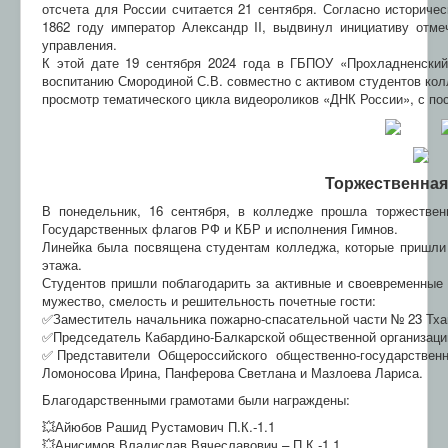
отсчета для России считается 21 сентября. Согласно историче
1862 году император Александр II, выдвинул инициативу отме
управления.
К этой дате 19 сентября 2024 года в ГБПОУ «Прохладненски
воспитанию Смородиной С.В. совместно с активом студентов ко
просмотр тематического цикла видеороликов «ДНК России», с 
Торжественная
В понедельник, 16 сентября, в колледже прошла торжествен
Государственных флагов РФ и КБР и исполнения Гимнов.
Линейка была посвящена студентам колледжа, которые пришли 
этажа.
Студентов пришли поблагодарить за активные и своевременные 
мужество, смелость и решительность почетные гости:
✅Заместитель начальника пожарно-спасательной части № 23 Тха
✅Председатель Кабардино-Балкарской общественной организации
✅Представители Общероссийского общественно-государствен
Ломоносова Ирина, Панферова Светлана и Мазлоева Лариса.
Благодарственными грамотами были награждены:
💥Айюбов Рашид Рустамович П.К.-1.1
💥Анисимов Владислав Вячеславович – П.К.-1.1.