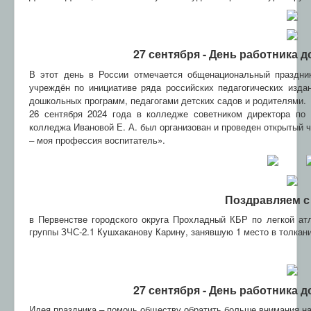
27 сентября - День работника 
В этот день в России отмечается общенациональный праздни
учреждён по инициативе ряда российских педагогических изда
дошкольных программ, педагогами детских садов и родителями.
26 сентября 2024 года в колледже советником директора по
колледжа Ивановой Е. А. был организован и проведен открытый ч
– моя профессия воспитатель».
Поздравляем с
в Первенстве городского округа Прохладный КБР по легкой ат
группы ЗЧС-2.1 Кушхаканову Карину, занявшую 1 место в толкани
27 сентября - День работника 
Идея праздника – помочь обществу обратить больше внимания на