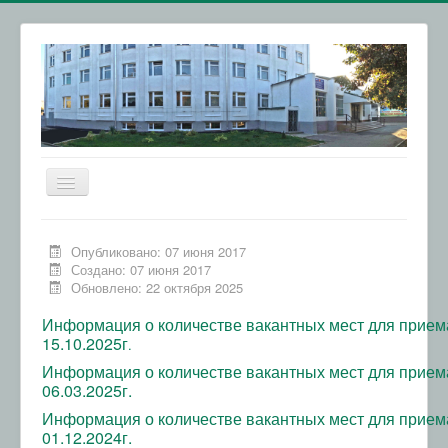
Включить/
выключить
навигацию
Главная
Опубликовано: 07 июня 2017
Сведения об образовательной организации
Создано: 07 июня 2017
Обновлено: 22 октября 2025
Абитуриентам
Информация о количестве вакантных мест для прием
Обратная связь
15.10.2025г
.
Колледжи КБР
Информация о количестве вакантных мест для прием
06.03.2025г.
ВСОКО
Информация о количестве вакантных мест для прием
01.12.2024г.
Обращения граждан